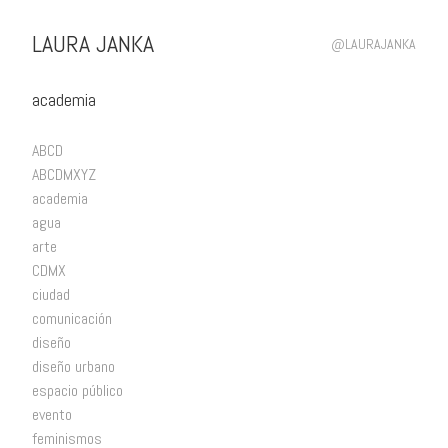
LA
URA JANKA
@LAURAJANKA
academia
ABCD
ABCDMXYZ
academia
agua
arte
CDMX
ciudad
comunicación
diseño
diseño urbano
espacio público
evento
feminismos