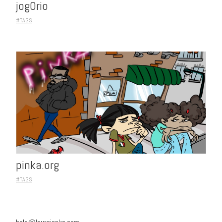
jogOrio
#TAGS
pinka.org
#TAGS